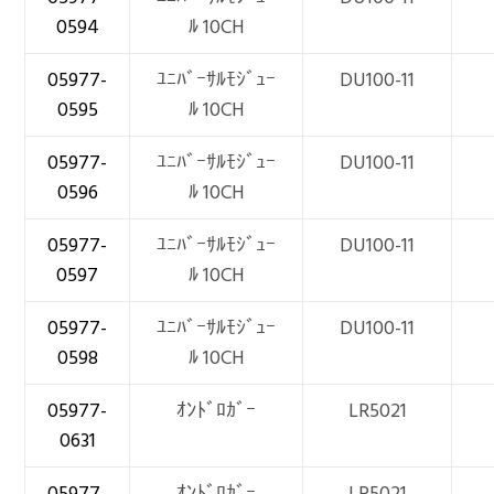
0594
ﾙ 10CH
05977-
ﾕﾆﾊﾞｰｻﾙﾓｼﾞｭｰ
DU100-11
0595
ﾙ 10CH
05977-
ﾕﾆﾊﾞｰｻﾙﾓｼﾞｭｰ
DU100-11
0596
ﾙ 10CH
05977-
ﾕﾆﾊﾞｰｻﾙﾓｼﾞｭｰ
DU100-11
0597
ﾙ 10CH
05977-
ﾕﾆﾊﾞｰｻﾙﾓｼﾞｭｰ
DU100-11
0598
ﾙ 10CH
05977-
ｵﾝﾄﾞﾛｶﾞｰ
LR5021
0631
05977-
ｵﾝﾄﾞﾛｶﾞｰ
LR5021