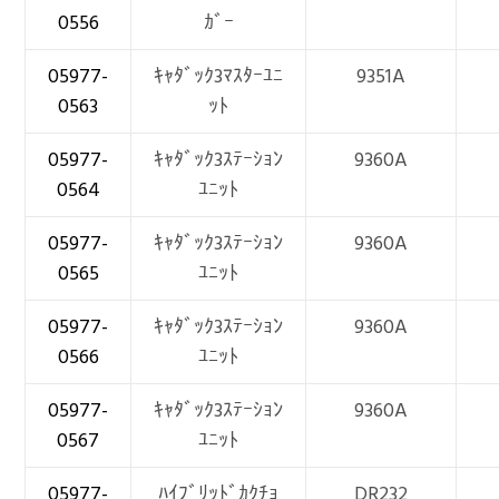
0556
ｶﾞｰ
05977-
ｷｬﾀﾞｯｸ3ﾏｽﾀｰﾕﾆ
9351A
0563
ｯﾄ
05977-
ｷｬﾀﾞｯｸ3ｽﾃｰｼｮﾝ
9360A
0564
ﾕﾆｯﾄ
05977-
ｷｬﾀﾞｯｸ3ｽﾃｰｼｮﾝ
9360A
0565
ﾕﾆｯﾄ
05977-
ｷｬﾀﾞｯｸ3ｽﾃｰｼｮﾝ
9360A
0566
ﾕﾆｯﾄ
05977-
ｷｬﾀﾞｯｸ3ｽﾃｰｼｮﾝ
9360A
0567
ﾕﾆｯﾄ
05977-
ﾊｲﾌﾞﾘｯﾄﾞｶｸﾁｮ
DR232