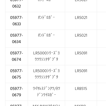
0632
05977-
ｵﾝﾄﾞﾛｶﾞｰ
LR5021
0633
05977-
ｵﾝﾄﾞﾛｶﾞｰ
LR5021
0634
05977-
LR5000ｼﾘｰｽﾞﾖ
LR5091
0674
ｳﾂｳｼﾝｱﾀﾞﾌﾟﾀ
05977-
LR5000ｼﾘｰｽﾞﾖ
LR5091
0675
ｳﾂｳｼﾝｱﾀﾞﾌﾟﾀ
05977-
ﾜｲﾔﾚｽﾃﾞﾝｱﾂ/ﾈﾂ
LR8515
0679
ﾃﾞﾝﾂｲﾛｶﾞｰ