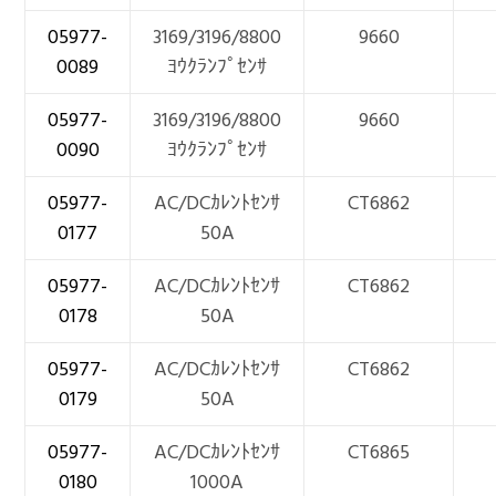
05977-
3169/3196/8800
9660
0089
ﾖｳｸﾗﾝﾌﾟｾﾝｻ
05977-
3169/3196/8800
9660
0090
ﾖｳｸﾗﾝﾌﾟｾﾝｻ
05977-
AC/DCｶﾚﾝﾄｾﾝｻ
CT6862
0177
50A
05977-
AC/DCｶﾚﾝﾄｾﾝｻ
CT6862
0178
50A
05977-
AC/DCｶﾚﾝﾄｾﾝｻ
CT6862
0179
50A
05977-
AC/DCｶﾚﾝﾄｾﾝｻ
CT6865
0180
1000A