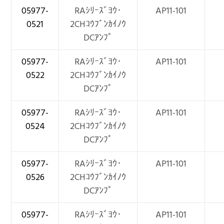
05977-
RAｼﾘｰｽﾞﾖｳ･
AP11-101
0521
2CHｺｳﾌﾞﾝｶｲﾉｳ
DCｱﾝﾌﾟ
05977-
RAｼﾘｰｽﾞﾖｳ･
AP11-101
0522
2CHｺｳﾌﾞﾝｶｲﾉｳ
DCｱﾝﾌﾟ
05977-
RAｼﾘｰｽﾞﾖｳ･
AP11-101
0524
2CHｺｳﾌﾞﾝｶｲﾉｳ
DCｱﾝﾌﾟ
05977-
RAｼﾘｰｽﾞﾖｳ･
AP11-101
0526
2CHｺｳﾌﾞﾝｶｲﾉｳ
DCｱﾝﾌﾟ
05977-
RAｼﾘｰｽﾞﾖｳ･
AP11-101