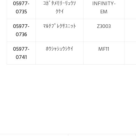
05977-
ｺｶﾞﾀﾒﾓﾘｰﾘｭｳｿ
INFINITY-
0735
ｸｹｲ
EM
05977-
ﾏﾙﾁﾌﾟﾚｸｻﾕﾆｯﾄ
Z3003
0736
05977-
ﾎｳｼｬｼｭｳｼｹｲ
MF11
0741