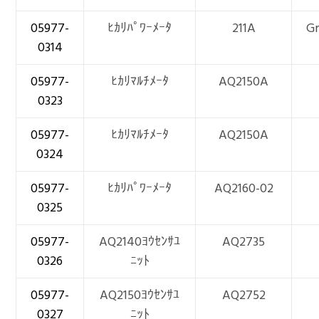
05977-
ﾋｶﾘﾊﾟﾜｰﾒｰﾀ
211A
G
0314
05977-
ﾋｶﾘﾏﾙﾁﾒｰﾀ
AQ2150A
0323
05977-
ﾋｶﾘﾏﾙﾁﾒｰﾀ
AQ2150A
0324
05977-
ﾋｶﾘﾊﾟﾜｰﾒｰﾀ
AQ2160-02
0325
05977-
AQ2140ﾖｳｾﾝｻﾕ
AQ2735
0326
ﾆｯﾄ
05977-
AQ2150ﾖｳｾﾝｻﾕ
AQ2752
0327
ﾆｯﾄ