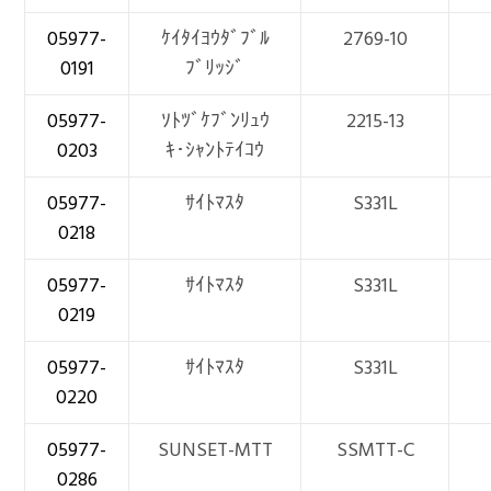
05977-
ｹｲﾀｲﾖｳﾀﾞﾌﾞﾙ
2769-10
0191
ﾌﾞﾘｯｼﾞ
05977-
ｿﾄﾂﾞｹﾌﾞﾝﾘｭｳ
2215-13
0203
ｷ･ｼｬﾝﾄﾃｲｺｳ
05977-
ｻｲﾄﾏｽﾀ
S331L
0218
05977-
ｻｲﾄﾏｽﾀ
S331L
0219
05977-
ｻｲﾄﾏｽﾀ
S331L
0220
05977-
SUNSET-MTT
SSMTT-C
0286