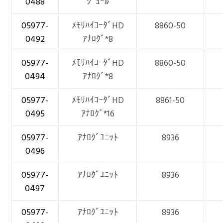
0488
ｼﾞｭｰﾙ
05977-
ﾒﾓﾘﾊｲｺｰﾀﾞHD
8860-50
0492
ｱﾅﾛｸﾞ*8
05977-
ﾒﾓﾘﾊｲｺｰﾀﾞHD
8860-50
0494
ｱﾅﾛｸﾞ*8
05977-
ﾒﾓﾘﾊｲｺｰﾀﾞHD
8861-50
0495
ｱﾅﾛｸﾞ*16
05977-
ｱﾅﾛｸﾞﾕﾆｯﾄ
8936
0496
05977-
ｱﾅﾛｸﾞﾕﾆｯﾄ
8936
0497
05977-
ｱﾅﾛｸﾞﾕﾆｯﾄ
8936