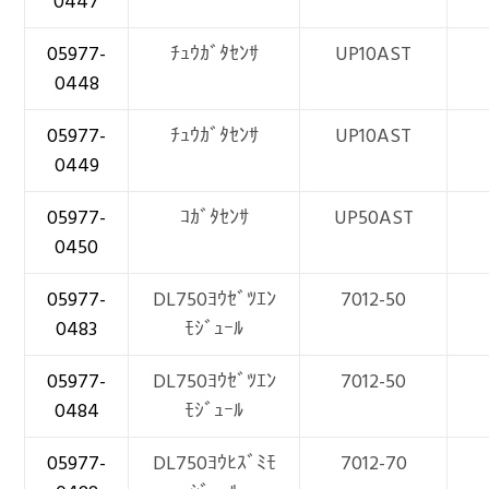
0447
05977-
ﾁｭｳｶﾞﾀｾﾝｻ
UP10AST
0448
05977-
ﾁｭｳｶﾞﾀｾﾝｻ
UP10AST
0449
05977-
ｺｶﾞﾀｾﾝｻ
UP50AST
0450
05977-
DL750ﾖｳｾﾞﾂｴﾝ
7012-50
0483
ﾓｼﾞｭｰﾙ
05977-
DL750ﾖｳｾﾞﾂｴﾝ
7012-50
0484
ﾓｼﾞｭｰﾙ
05977-
DL750ﾖｳﾋｽﾞﾐﾓ
7012-70