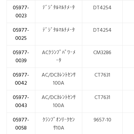
05977-
ﾃﾞｼﾞﾀﾙﾏﾙﾁﾒｰﾀ
DT4254
0023
05977-
ﾃﾞｼﾞﾀﾙﾏﾙﾁﾒｰﾀ
DT4254
0025
05977-
ACｸﾗﾝﾌﾟﾊﾟﾜｰﾒ
CM3286
0039
ｰﾀ
05977-
AC/DCｶﾚﾝﾄｾﾝｻ
CT7631
0042
100A
05977-
AC/DCｶﾚﾝﾄｾﾝｻ
CT7631
0043
100A
05977-
ｸﾗﾝﾌﾟｵﾝﾘｰｸｾﾝ
9657-10
0058
ｻ10A