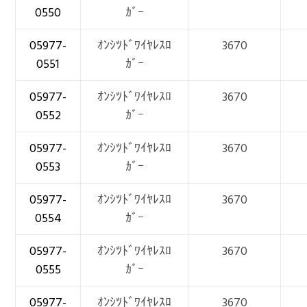
0550
ｶﾞｰ
05977-
ｵﾝｼﾂﾄﾞﾜｲﾔﾚｽﾛ
3670
0551
ｶﾞｰ
05977-
ｵﾝｼﾂﾄﾞﾜｲﾔﾚｽﾛ
3670
0552
ｶﾞｰ
05977-
ｵﾝｼﾂﾄﾞﾜｲﾔﾚｽﾛ
3670
0553
ｶﾞｰ
05977-
ｵﾝｼﾂﾄﾞﾜｲﾔﾚｽﾛ
3670
0554
ｶﾞｰ
05977-
ｵﾝｼﾂﾄﾞﾜｲﾔﾚｽﾛ
3670
0555
ｶﾞｰ
05977-
ｵﾝｼﾂﾄﾞﾜｲﾔﾚｽﾛ
3670