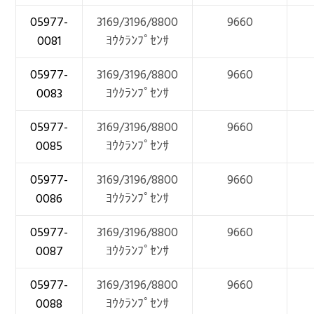
05977-
3169/3196/8800
9660
0081
ﾖｳｸﾗﾝﾌﾟｾﾝｻ
05977-
3169/3196/8800
9660
0083
ﾖｳｸﾗﾝﾌﾟｾﾝｻ
05977-
3169/3196/8800
9660
0085
ﾖｳｸﾗﾝﾌﾟｾﾝｻ
05977-
3169/3196/8800
9660
0086
ﾖｳｸﾗﾝﾌﾟｾﾝｻ
05977-
3169/3196/8800
9660
0087
ﾖｳｸﾗﾝﾌﾟｾﾝｻ
05977-
3169/3196/8800
9660
0088
ﾖｳｸﾗﾝﾌﾟｾﾝｻ