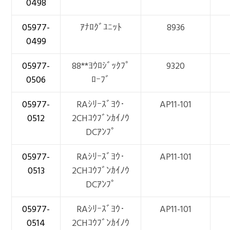
0498
05977-
ｱﾅﾛｸﾞﾕﾆｯﾄ
8936
0499
05977-
88**ﾖｳﾛｼﾞｯｸﾌﾟ
9320
0506
ﾛｰﾌﾞ
05977-
RAｼﾘｰｽﾞﾖｳ･
AP11-101
0512
2CHｺｳﾌﾞﾝｶｲﾉｳ
DCｱﾝﾌﾟ
05977-
RAｼﾘｰｽﾞﾖｳ･
AP11-101
0513
2CHｺｳﾌﾞﾝｶｲﾉｳ
DCｱﾝﾌﾟ
05977-
RAｼﾘｰｽﾞﾖｳ･
AP11-101
0514
2CHｺｳﾌﾞﾝｶｲﾉｳ