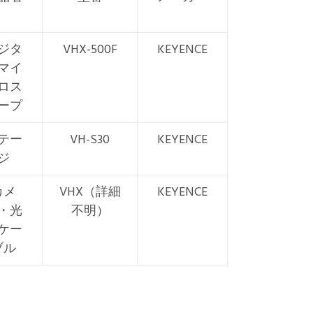
ジタ
VHX-500F
KEYENCE
マイ
ロス
ープ
テー
VH-S30
KEYENCE
ジ
カメ
VHX（詳細
KEYENCE
・光
不明）
ケー
ブル