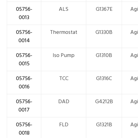
05756-
ALS
G1367E
Ag
0013
05756-
Thermostat
G1330B
Ag
0014
05756-
Iso Pump
G1310B
Ag
0015
05756-
TCC
G1316C
Ag
0016
05756-
DAD
G4212B
Ag
0017
05756-
FLD
G1321B
Ag
0018