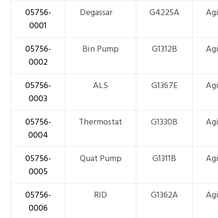
05756-
Degassar
G4225A
Ag
0001
05756-
Bin Pump
G1312B
Ag
0002
05756-
ALS
G1367E
Ag
0003
05756-
Thermostat
G1330B
Ag
0004
05756-
Quat Pump
G1311B
Ag
0005
05756-
RID
G1362A
Ag
0006