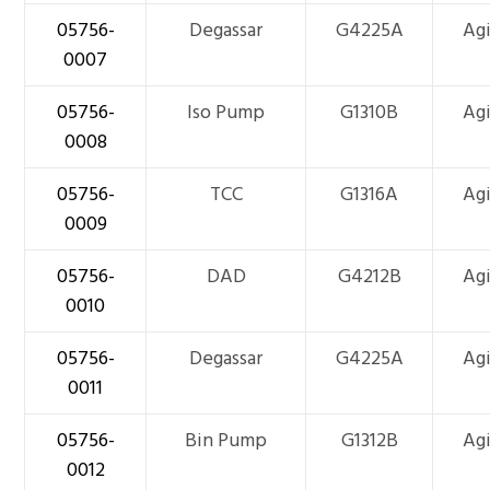
05756-
Degassar
G4225A
Ag
0007
05756-
Iso Pump
G1310B
Ag
0008
05756-
TCC
G1316A
Ag
0009
05756-
DAD
G4212B
Ag
0010
05756-
Degassar
G4225A
Ag
0011
05756-
Bin Pump
G1312B
Ag
0012