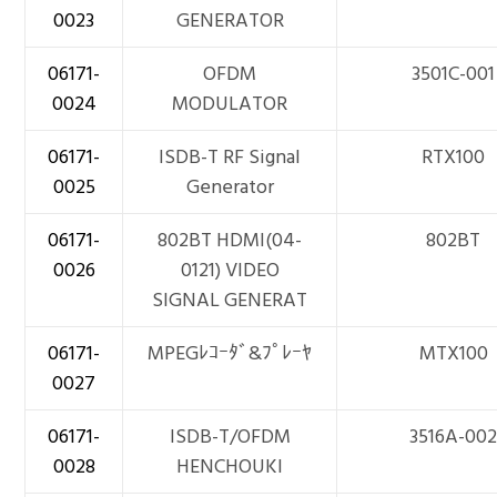
0023
GENERATOR
06171-
OFDM
3501C-001
0024
MODULATOR
06171-
ISDB-T RF Signal
RTX100
0025
Generator
06171-
802BT HDMI(04-
802BT
0026
0121) VIDEO
SIGNAL GENERAT
06171-
MPEGﾚｺｰﾀﾞ&ﾌﾟﾚｰﾔ
MTX100
0027
06171-
ISDB-T/OFDM
3516A-00
0028
HENCHOUKI