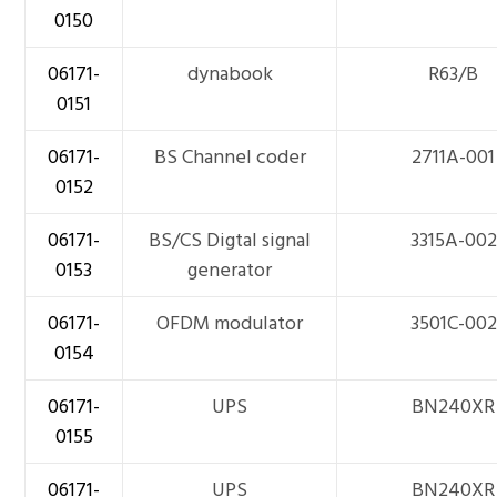
0150
06171-
dynabook
R63/B
0151
06171-
BS Channel coder
2711A-001
0152
06171-
BS/CS Digtal signal
3315A-002
0153
generator
06171-
OFDM modulator
3501C-002
0154
06171-
UPS
BN240XR
0155
06171-
UPS
BN240XR