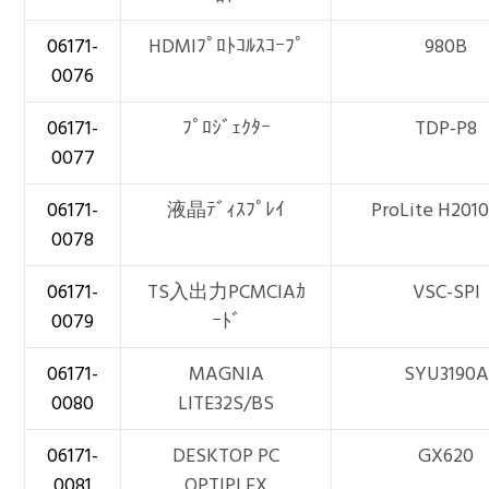
06171-
HDMIﾌﾟﾛﾄｺﾙｽｺｰﾌﾟ
980B
0076
06171-
ﾌﾟﾛｼﾞｪｸﾀｰ
TDP-P8
0077
06171-
液晶ﾃﾞｨｽﾌﾟﾚｲ
ProLite H201
0078
06171-
TS入出力PCMCIAｶ
VSC-SPI
0079
ｰﾄﾞ
06171-
MAGNIA
SYU3190A
0080
LITE32S/BS
06171-
DESKTOP PC
GX620
0081
OPTIPLEX