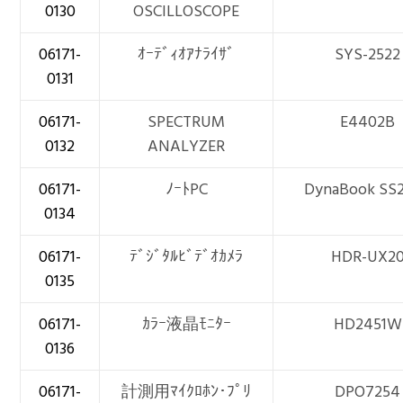
0130
OSCILLOSCOPE
06171-
ｵｰﾃﾞｨｵｱﾅﾗｲｻﾞ
SYS-2522
0131
06171-
SPECTRUM
E4402B
0132
ANALYZER
06171-
ﾉｰﾄPC
DynaBook SS
0134
06171-
ﾃﾞｼﾞﾀﾙﾋﾞﾃﾞｵｶﾒﾗ
HDR-UX2
0135
06171-
ｶﾗｰ液晶ﾓﾆﾀｰ
HD2451W
0136
06171-
計測用ﾏｲｸﾛﾎﾝ･ﾌﾟﾘ
DPO7254