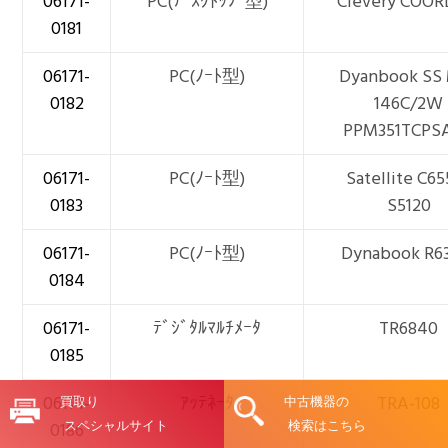
06171-
PC(ﾃﾞｽｸﾄｯﾌﾟ型)
Clevery COOR
0181
06171-
PC(ﾉｰﾄ型)
Dyanbook SS
0182
146C/2W
PPM351TCPS
06171-
PC(ﾉｰﾄ型)
Satellite C6
0183
S5120
06171-
PC(ﾉｰﾄ型)
Dynabook R6
0184
06171-
ﾃﾞｼﾞﾀﾙﾏﾙﾁﾒｰﾀ
TR6840
0185
06171-
ｱｯﾃﾈｰﾀ
TRA-108
買取り
中古機器の
スペシャルサイト
検索はこちら
0186