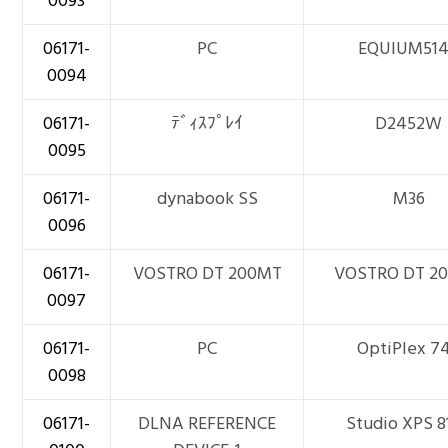
0093
06171-
PC
EQUIUM51
0094
06171-
ﾃﾞｨｽﾌﾟﾚｲ
D2452W
0095
06171-
dynabook SS
M36
0096
06171-
VOSTRO DT 200MT
VOSTRO DT 2
0097
06171-
PC
OptiPlex 7
0098
06171-
DLNA REFERENCE
Studio XPS 8