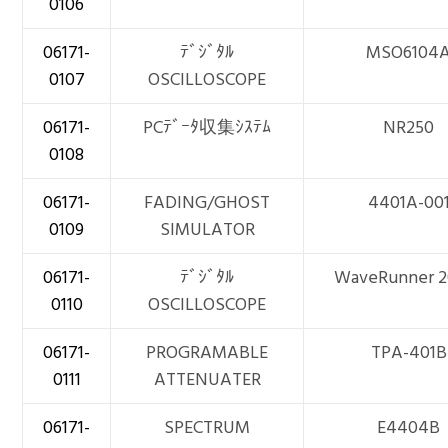
0106
06171-
ﾃﾞｼﾞﾀﾙ
MSO6104
0107
OSCILLOSCOPE
06171-
PCﾃﾞｰﾀ収集ｼｽﾃﾑ
NR250
0108
06171-
FADING/GHOST
4401A-00
0109
SIMULATOR
06171-
ﾃﾞｼﾞﾀﾙ
WaveRunner 2
0110
OSCILLOSCOPE
06171-
PROGRAMABLE
TPA-401B
0111
ATTENUATER
06171-
SPECTRUM
E4404B