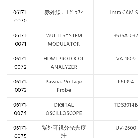
06171-
赤外線ｻｰﾓｸﾞﾗﾌｨ
Infra CAM 
0070
06171-
MULTI SYSTEM
3535A-03
0071
MODULATOR
06171-
HDMI PROTOCOL
VA-1809
0072
ANALYZER
06171-
Passive Voltage
P6139A
0073
Probe
06171-
DIGITAL
TDS3014B
0074
OSCILLOSCOPE
06171-
紫外可視分光光度
UV-2600
0075
計