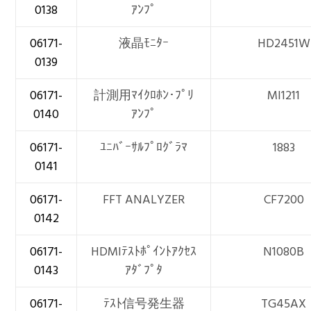
0138
ｱﾝﾌﾟ
06171-
液晶ﾓﾆﾀｰ
HD2451W
0139
06171-
計測用ﾏｲｸﾛﾎﾝ･ﾌﾟﾘ
MI1211
0140
ｱﾝﾌﾟ
06171-
ﾕﾆﾊﾞｰｻﾙﾌﾟﾛｸﾞﾗﾏ
1883
0141
06171-
FFT ANALYZER
CF7200
0142
06171-
HDMIﾃｽﾄﾎﾟｲﾝﾄｱｸｾｽ
N1080B
0143
ｱﾀﾞﾌﾟﾀ
06171-
ﾃｽﾄ信号発生器
TG45AX