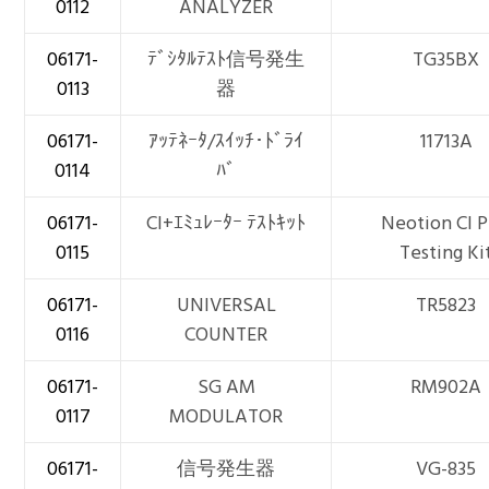
0112
ANALYZER
06171-
ﾃﾞｼﾀﾙﾃｽﾄ信号発生
TG35BX
0113
器
06171-
ｱｯﾃﾈｰﾀ/ｽｲｯﾁ･ﾄﾞﾗｲ
11713A
0114
ﾊﾞ
06171-
CI+ｴﾐｭﾚｰﾀｰ ﾃｽﾄｷｯﾄ
Neotion CI P
0115
Testing Ki
06171-
UNIVERSAL
TR5823
0116
COUNTER
06171-
SG AM
RM902A
0117
MODULATOR
06171-
信号発生器
VG-835