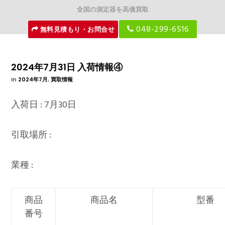
全国の測定器を高価買取
048-299-6516
無料見積もり・お問合せ
2024年7月31日 入荷情報④
In
2024年7月
,
買取情報
入荷日 : 7月30日
引取場所 :
業種 :
商品
商品名
型番
番号