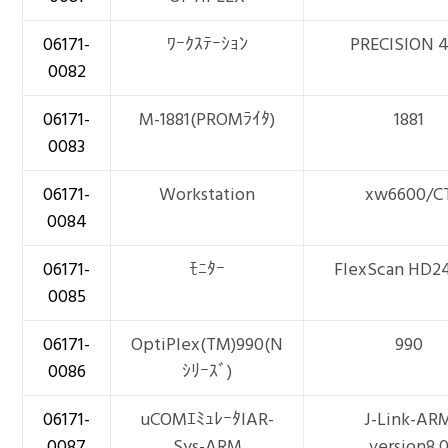
06171-
ﾜｰｸｽﾃｰｼｮﾝ
PRECISION 
0082
06171-
M-1881(PROMﾗｲﾀ)
1881
0083
06171-
Workstation
xw6600/C
0084
06171-
ﾓﾆﾀｰ
FlexScan HD2
0085
06171-
OptiPlex(TM)990(N
990
0086
ｼﾘｰｽﾞ)
06171-
uCOMｴﾐｭﾚｰﾀIAR-
J-Link-AR
0087
Sys-ARM
version8.