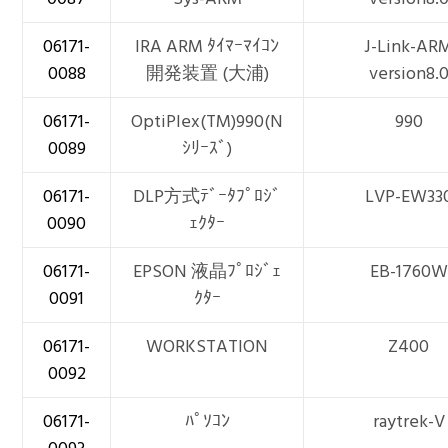
06171-
IRA ARM ﾀｲﾏｰﾏｲｺﾝ
J-Link-AR
0088
開発装置 (大浦)
version8.
06171-
OptiPlex(TM)990(N
990
0089
ｼﾘｰｽﾞ)
06171-
DLP方式ﾃﾞｰﾀﾌﾟﾛｼﾞ
LVP-EW33
0090
ｪｸﾀｰ
06171-
EPSON 液晶ﾌﾟﾛｼﾞｪ
EB-1760W
0091
ｸﾀｰ
06171-
WORKSTATION
Z400
0092
06171-
ﾊﾟｿｺﾝ
raytrek-V