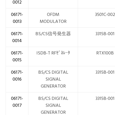
0012
06171-
OFDM
3501C-002
0013
MODULATOR
06171-
BS/CS信号発生器
3315B-001
0014
06171-
ISDB-T RFｾﾞﾈﾚｰﾀ
RTX100B
0015
06171-
BS/CS DIGITAL
3315B-001
0016
SIGNAL
GENERATOR
06171-
BS/CS DIGITAL
3315B-001
0017
SIGNAL
GENERATOR