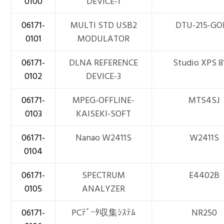
0100
DEVICE-1
06171-
MULTI STD USB2
DTU-215-GO
0101
MODULATOR
06171-
DLNA REFERENCE
Studio XPS 8
0102
DEVICE-3
06171-
MPEG-OFFLINE-
MTS4SJ
0103
KAISEKI-SOFT
06171-
Nanao W2411S
W2411S
0104
06171-
SPECTRUM
E4402B
0105
ANALYZER
06171-
PCﾃﾞｰﾀ収集ｼｽﾃﾑ
NR250