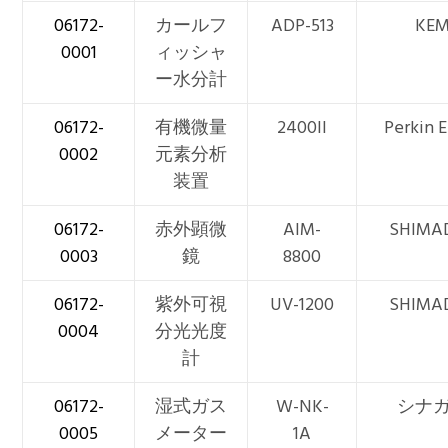
06172-
カールフ
ADP-513
KE
0001
ィッシャ
ー水分計
06172-
有機微量
2400II
Perkin 
0002
元素分析
装置
06172-
赤外顕微
AIM-
SHIMA
0003
鏡
8800
06172-
紫外可視
UV-1200
SHIMA
0004
分光光度
計
06172-
湿式ガス
W-NK-
シナ
0005
メーター
1A