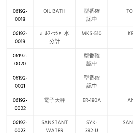
06192-
OIL BATH
型番確
TO
0018
認中
06192-
ｶｰﾙﾌｨｯｼｬｰ水
MKS-510
K
0019
分計
06192-
型番確
0020
認中
06192-
型番確
0021
認中
06192-
電子天秤
ER-180A
A
0022
06192-
SANSTANT
SYK-
SAN
0023
WATER
382-U