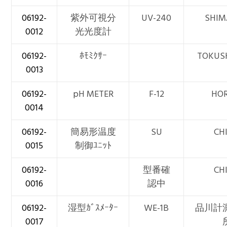
06192-
紫外可視分
UV-240
SHIM
0012
光光度計
06192-
ﾎﾓﾐｸｻｰ
TOKUS
0013
06192-
pH METER
F-12
HOR
0014
06192-
簡易形温度
SU
CH
0015
制御ﾕﾆｯﾄ
06192-
型番確
CH
0016
認中
06192-
湿型ｶﾞｽﾒｰﾀｰ
WE-1B
品川計
0017