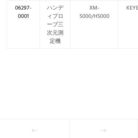
06297-
ハンデ
XM-
KEY
0001
ィプロ
5000/H5000
ーブ三
次元測
定機