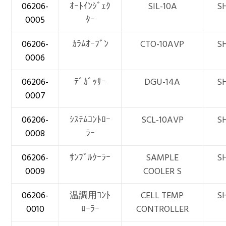
06206-
ｵｰﾄｲﾝｼﾞｪｸ
SIL-10A
S
0005
ﾀｰ
06206-
ｶﾗﾑｵｰﾌﾞﾝ
CTO-10AVP
S
0006
06206-
ﾃﾞｶﾞｯｻｰ
DGU-14A
S
0007
06206-
ｼｽﾃﾑｺﾝﾄﾛｰ
SCL-10AVP
S
0008
ﾗｰ
06206-
ｻﾝﾌﾟﾙｸｰﾗｰ
SAMPLE
S
0009
COOLER S
06206-
温調用ｺﾝﾄ
CELL TEMP
S
0010
ﾛｰﾗｰ
CONTROLLER