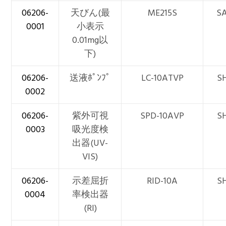
06206-
天びん(最
ME215S
S
0001
小表示
0.01mg以
下)
06206-
送液ﾎﾟﾝﾌﾟ
LC-10ATVP
S
0002
06206-
紫外可視
SPD-10AVP
S
0003
吸光度検
出器(UV-
VIS)
06206-
示差屈折
RID-10A
S
0004
率検出器
(RI)