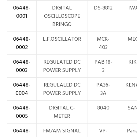
06448-
DIGITAL
DS-8812
IW
0001
OSCILLOSCOPE
BRINGO
06448-
L.F.OSCILLATOR
MCR-
ME
0002
403
06448-
REGULATED DC
PAB 18-
KI
0003
POWER SUPPLY
3
06448-
REGULALED DC
PA36-
KEN
0004
POWER SUPPLY
3A
06448-
DIGITAL C-
8040
SA
0005
METER
06448-
FM/AM SIGNAL
VP-
Pan