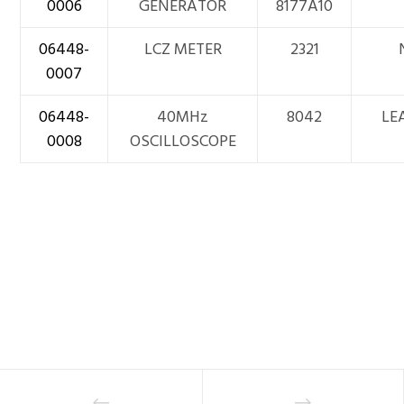
0006
GENERATOR
8177A10
06448-
LCZ METER
2321
0007
06448-
40MHz
8042
LE
0008
OSCILLOSCOPE