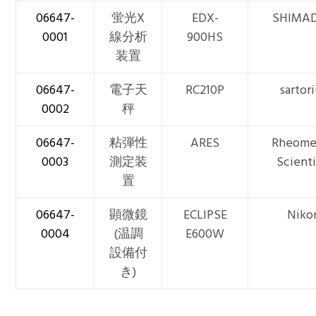
06647-
蛍光X
EDX-
SHIMA
0001
線分析
900HS
装置
06647-
電子天
RC210P
sartor
0002
秤
06647-
粘弾性
ARES
Rheome
0003
測定装
Scienti
置
06647-
顕微鏡
ECLIPSE
Niko
0004
(温調
E600W
設備付
き)