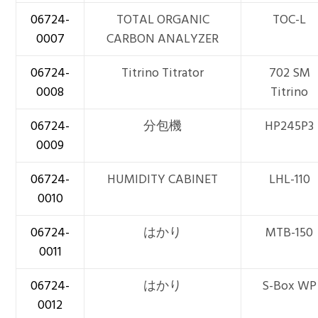
06724-
TOTAL ORGANIC
TOC-L
0007
CARBON ANALYZER
06724-
Titrino Titrator
702 SM
0008
Titrino
06724-
分包機
HP245P3
0009
06724-
HUMIDITY CABINET
LHL-110
0010
06724-
はかり
MTB-150
0011
06724-
はかり
S-Box WP
0012