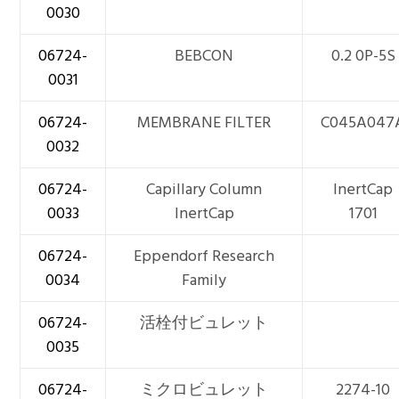
0030
06724-
BEBCON
0.2 0P-5S
0031
06724-
MEMBRANE FILTER
C045A047
0032
06724-
Capillary Column
InertCap
0033
InertCap
1701
06724-
Eppendorf Research
0034
Family
06724-
活栓付ビュレット
0035
06724-
ミクロビュレット
2274-10