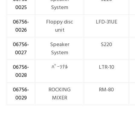
0025
System
06756-
Floppy disc
LFD-31UE
0026
unit
06756-
Speaker
S220
0027
System
06756-
ﾊﾟｰｿﾅﾙ
LTR-10
0028
06756-
ROCKING
RM-80
0029
MIXER