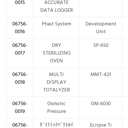
0015
ACCURATE
DATA LOGGER
06756-
Phast System
Development
0016
Unit
06756-
DRY
SP-650
0017
STERILIZING
OVEN
06756-
MULTI
MMT-421
0018
DISPLAY
TOTALYZER
06756-
Osmotic
OM-6030
0019
Pressure
06756-
ﾀﾞｲﾅﾐｯｸﾍﾞｸﾄﾙｲ
Ecripse Ti