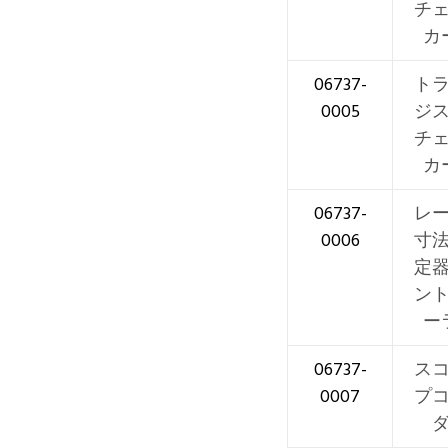
チ
カ
06737-
ト
0005
ジ
チ
カ
06737-
レ
0006
寸
定
ン
ー
06737-
ス
0007
プ