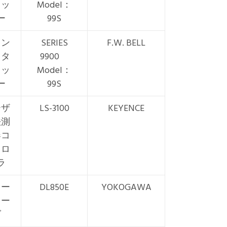
ェッ
Model：
ー
99S
ラン
SERIES
F.W. BELL
スタ
9900
ェッ
Model：
ー
99S
ーザ
LS-3100
KEYENCE
法測
器コ
トロ
ラ
コー
DL850E
YOKOGAWA
コー
ダ