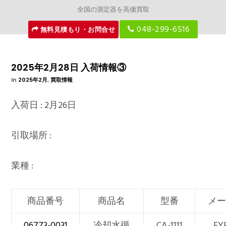
全国の測定器を高価買取
048-299-6516
無料見積もり・お問合せ
2025年2月28日 入荷情報③
In
2025年2月
,
買取情報
入荷日 : 2月26日
引取場所 :
業種 :
商品番号
商品名
型番
メー
06773-0031
冷却水循
CA-1111
EY