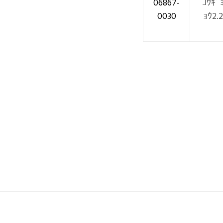
06867-
ｺｳｷﾞ
0030
ｮｳ2.