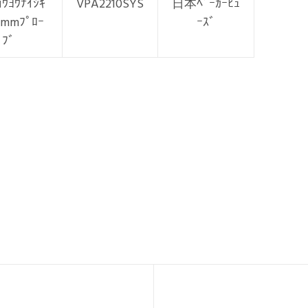
ｮｳﾖｳﾅｲｼｷ
VPA2210SYS
日本ﾍﾞｰｶｰﾋｭ
2mmﾌﾟﾛｰ
ｰｽﾞ
ﾌﾞ