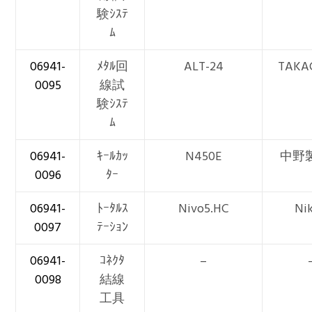
験ｼｽﾃ
ﾑ
06941-
ﾒﾀﾙ回
ALT-24
TAKA
0095
線試
験ｼｽﾃ
ﾑ
06941-
ｷｰﾙｶｯ
N450E
中野
0096
ﾀｰ
06941-
ﾄｰﾀﾙｽ
Nivo5.HC
Ni
0097
ﾃｰｼｮﾝ
06941-
ｺﾈｸﾀ
–
0098
結線
工具