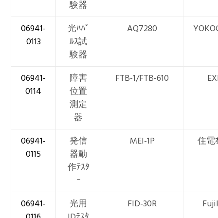
験器
06941-
光ﾊﾊﾟ
AQ7280
YOKO
0113
ﾙｽ試
験器
06941-
障害
FTB-1/FTB-610
EX
0114
位置
測定
器
06941-
発信
MEI-1P
住電ｵ
0115
器動
作ﾃｽﾀ
ｰ
06941-
光用
FID-30R
Fuji
0116
IDﾃｽﾀ