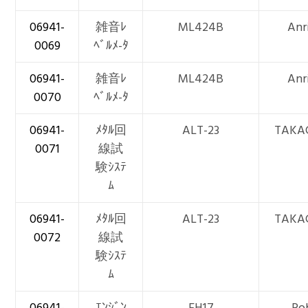
06941-
雑音ﾚ
ML424B
Anr
0069
ﾍﾞﾙﾒ-ﾀ
06941-
雑音ﾚ
ML424B
Anr
0070
ﾍﾞﾙﾒ-ﾀ
06941-
ﾒﾀﾙ回
ALT-23
TAKA
0071
線試
験ｼｽﾃ
ﾑ
06941-
ﾒﾀﾙ回
ALT-23
TAKA
0072
線試
験ｼｽﾃ
ﾑ
06941-
ｴﾝｼﾞﾝ
EH17
Ro