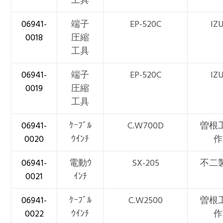
工具
06941-
端子
EP-520C
IZ
0018
圧縮
工具
06941-
端子
EP-520C
IZ
0019
圧縮
工具
06941-
ｹｰﾌﾞﾙ
C.W700D
曽根
0020
ｳｲﾝﾁ
作
06941-
電動ｳ
SX-205
不二
0021
ｲﾝﾁ
06941-
ｹｰﾌﾞﾙ
C.W2500
曽根
0022
ｳｲﾝﾁ
作