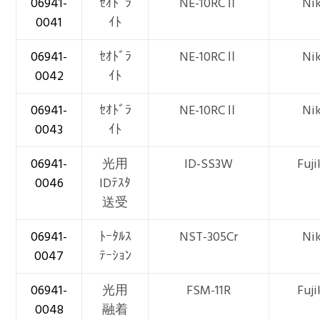
06941-
ｾｵﾄﾞﾗ
NE-10RCⅡ
Ni
0041
ｲﾄ
06941-
ｾｵﾄﾞﾗ
NE-10RCⅡ
Ni
0042
ｲﾄ
06941-
ｾｵﾄﾞﾗ
NE-10RCⅡ
Ni
0043
ｲﾄ
06941-
光用
ID-SS3W
Fuji
0046
IDﾃｽﾀ
送受
06941-
ﾄｰﾀﾙｽ
NST-305Cr
Ni
0047
ﾃｰｼｮﾝ
06941-
光用
FSM-11R
Fuji
0048
融着