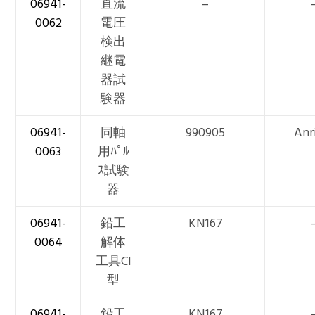
06941-
直流
–
0062
電圧
検出
継電
器試
験器
06941-
同軸
990905
Anr
0063
用ﾊﾟﾙ
ｽ試験
器
06941-
鉛工
KN167
0064
解体
工具CI
型
06941-
鉛工
KN167