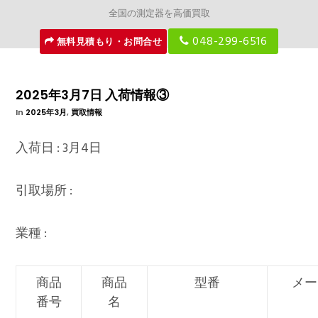
全国の測定器を高価買取
048-299-6516
無料見積もり・お問合せ
2025年3月7日 入荷情報③
In
2025年3月
,
買取情報
入荷日 : 3月4日
引取場所 :
業種 :
商品
商品
型番
メー
番号
名