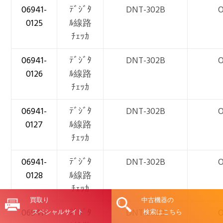
06941-
ﾃﾞｼﾞﾀ
DNT-302B
O
0125
ﾙ線路
ﾁｪｯｶ
06941-
ﾃﾞｼﾞﾀ
DNT-302B
O
0126
ﾙ線路
ﾁｪｯｶ
06941-
ﾃﾞｼﾞﾀ
DNT-302B
O
0127
ﾙ線路
ﾁｪｯｶ
06941-
ﾃﾞｼﾞﾀ
DNT-302B
O
0128
ﾙ線路
ﾁｪｯｶ
買取り
中古機器の
06941-
ﾃﾞｼﾞﾀ
DNT-302B
O
スペシャルサイト
検索はこちら