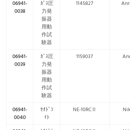
06941-
ｶﾞｽ圧
1145827
Anr
0038
力発
振器
用動
作試
験器
06941-
ｶﾞｽ圧
1159037
Anr
0039
力発
振器
用動
作試
験器
06941-
ｾｵﾄﾞﾗ
NE-10RCⅡ
Ni
0040
ｲﾄ