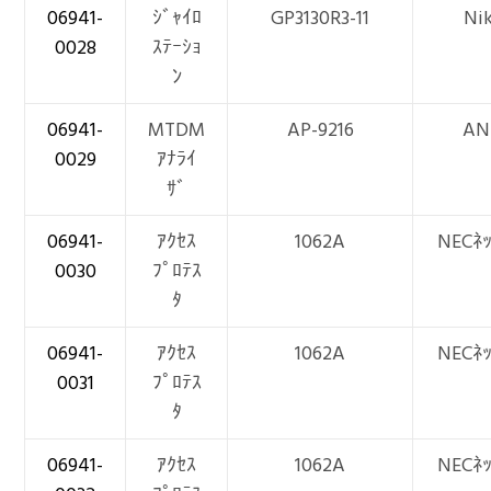
06941-
ｼﾞｬｲﾛ
GP3130R3-11
Ni
0028
ｽﾃｰｼｮ
ﾝ
06941-
MTDM
AP-9216
AN
0029
ｱﾅﾗｲ
ｻﾞ
06941-
ｱｸｾｽ
1062A
NECﾈｯ
0030
ﾌﾟﾛﾃｽ
ﾀ
06941-
ｱｸｾｽ
1062A
NECﾈｯ
0031
ﾌﾟﾛﾃｽ
ﾀ
06941-
ｱｸｾｽ
1062A
NECﾈｯ