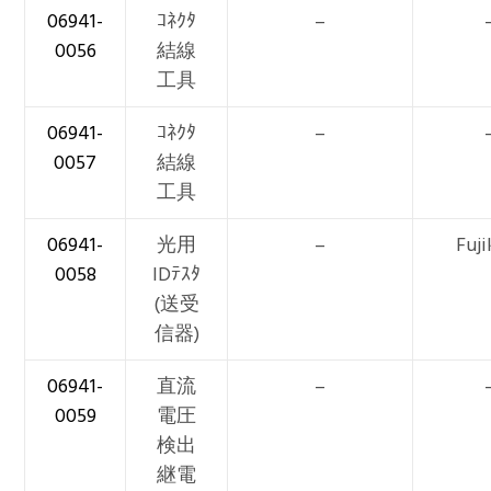
06941-
ｺﾈｸﾀ
–
0056
結線
工具
06941-
ｺﾈｸﾀ
–
0057
結線
工具
06941-
光用
–
Fuji
0058
IDﾃｽﾀ
(送受
信器)
06941-
直流
–
0059
電圧
検出
継電