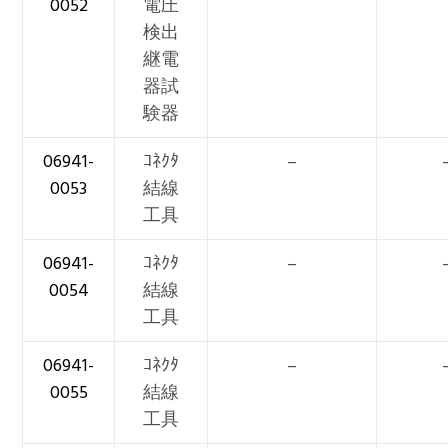
0052
電圧
検出
継電
器試
験器
06941-
ｺﾈｸﾀ
–
0053
結線
工具
06941-
ｺﾈｸﾀ
–
0054
結線
工具
06941-
ｺﾈｸﾀ
–
0055
結線
工具