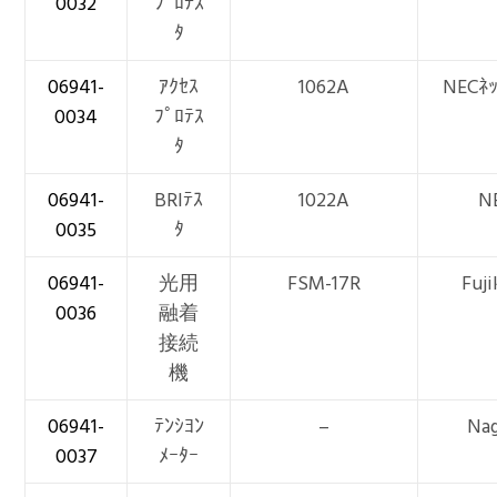
0032
ﾌﾟﾛﾃｽ
ﾀ
06941-
ｱｸｾｽ
1062A
NECﾈｯ
0034
ﾌﾟﾛﾃｽ
ﾀ
06941-
BRIﾃｽ
1022A
N
0035
ﾀ
06941-
光用
FSM-17R
Fuji
0036
融着
接続
機
06941-
ﾃﾝｼﾖﾝ
–
Nag
0037
ﾒｰﾀｰ