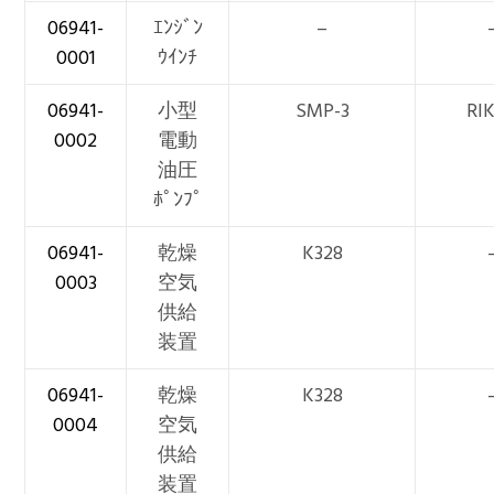
06941-
ｴﾝｼﾞﾝ
–
0001
ｳｲﾝﾁ
06941-
小型
SMP-3
RI
0002
電動
油圧
ﾎﾟﾝﾌﾟ
06941-
乾燥
K328
0003
空気
供給
装置
06941-
乾燥
K328
0004
空気
供給
装置