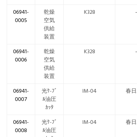
06941-
乾燥
K328
0005
空気
供給
装置
06941-
乾燥
K328
0006
空気
供給
装置
06941-
光ｹ-ﾌﾞ
IM-04
春日
0007
ﾙ油圧
ｶｯﾀ
06941-
光ｹ-ﾌﾞ
IM-04
春日
0008
ﾙ油圧