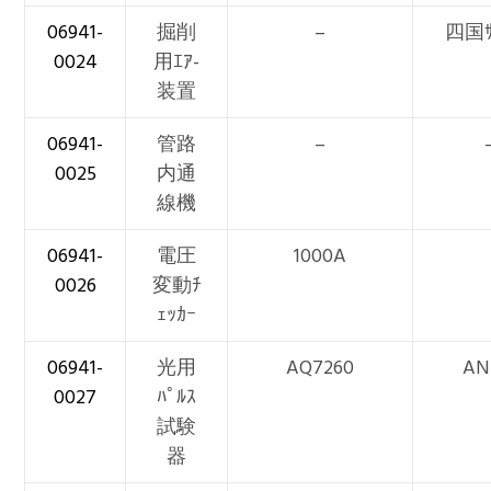
06941-
掘削
–
四国ｻ
0024
用ｴｱ-
装置
06941-
管路
–
0025
内通
線機
06941-
電圧
1000A
0026
変動ﾁ
ｪｯｶｰ
06941-
光用
AQ7260
AN
0027
ﾊﾟﾙｽ
試験
器