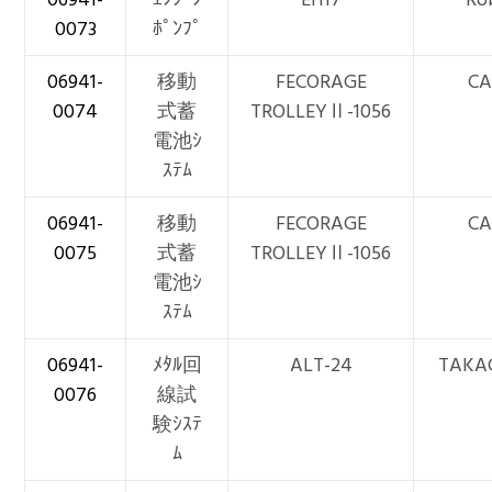
0073
ﾎﾟﾝﾌﾟ
06941-
移動
FECORAGE
CA
0074
式蓄
TROLLEYⅡ-1056
電池ｼ
ｽﾃﾑ
06941-
移動
FECORAGE
CA
0075
式蓄
TROLLEYⅡ-1056
電池ｼ
ｽﾃﾑ
06941-
ﾒﾀﾙ回
ALT-24
TAKA
0076
線試
験ｼｽﾃ
ﾑ