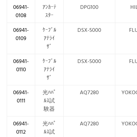
06941-
ｱﾝｶｰﾃ
DPG100
HI
0108
ｽﾀｰ
06941-
ｹｰﾌﾞﾙ
DSX-5000
FL
0109
ｱﾅﾗｲ
ｻﾞ
06941-
ｹｰﾌﾞﾙ
DSX-5000
FL
0110
ｱﾅﾗｲ
ｻﾞ
06941-
光ﾊﾊﾟ
AQ7280
YOKO
0111
ﾙｽ試
験器
06941-
光ﾊﾊﾟ
AQ7280
YOKO
0112
ﾙｽ試