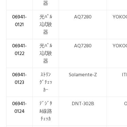
器
06941-
光ﾊﾟﾙ
AQ7280
YOKO
0121
ｽ試験
器
06941-
光ﾊﾟﾙ
AQ7280
YOKO
0122
ｽ試験
器
06941-
ｽﾄﾘﾝ
Solamente-Z
IT
0123
ｸﾞﾁｪｯ
ｶｰ
06941-
ﾃﾞｼﾞﾀ
DNT-302B
O
0124
ﾙ線路
ﾁｪｯｶ