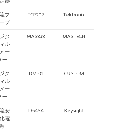
定器
流プ
TCP202
Tektronix
ーブ
ジタ
MAS838
MASTECH
マル
メー
ター
ジタ
DM-01
CUSTOM
マル
メー
ター
流安
E3645A
Keysight
化電
源