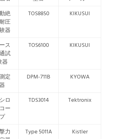
動絶
TOS8850
KIKUSUI
耐圧
験器
ース
TOS6100
KIKUSUI
通試
験器
測定
DPM-711B
KYOWA
器
シロ
TDS3014
Tektronix
コー
プ
撃力
Type 5011A
Kistler