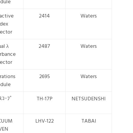
dule
active
2414
Waters
ndex
ector
al λ
2487
Waters
rbance
ector
rations
2695
Waters
dule
ｽｺｰﾌﾟ
TH-17P
NETSUDENSHI
CUUM
LHV-122
TABAI
VEN