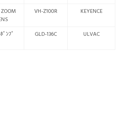
L ZOOM
VH-Z100R
KEYENCE
ENS
ﾟﾝﾌﾟ
GLD-136C
ULVAC