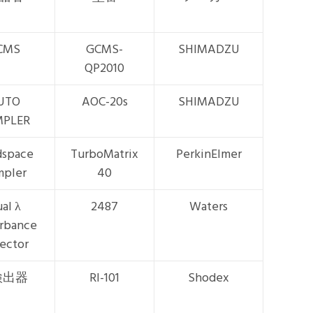
CMS
GCMS-
SHIMADZU
QP2010
UTO
AOC-20s
SHIMADZU
MPLER
dspace
TurboMatrix
PerkinElmer
mpler
40
al λ
2487
Waters
rbance
ector
検出器
RI-101
Shodex