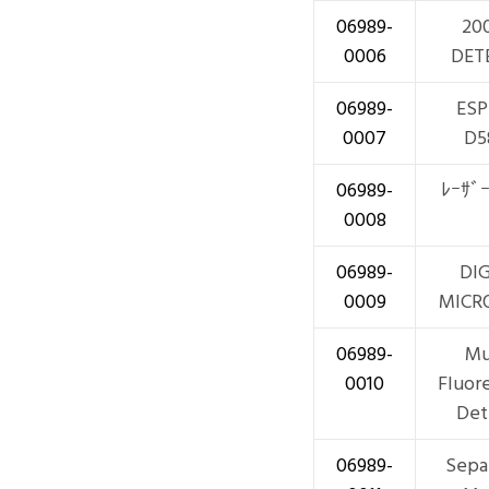
06989-
20
0006
DET
06989-
ES
0007
D5
06989-
ﾚｰｻ
0008
06989-
DI
0009
MICR
06989-
Mu
0010
Fluor
Det
06989-
Sepa