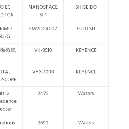
05 EC
NANOSPACE
SHISEIDO
ECTOR
SI-1
PRIMO
FMVD04007
FUJITSU
82/G
ﾞｰ顕微鏡
VK-8510
KEYENCE
GITAL
VHX-1000
KEYENCE
OSCOPE
lti λ
2475
Waters
escence
ecter
rations
2690
Waters