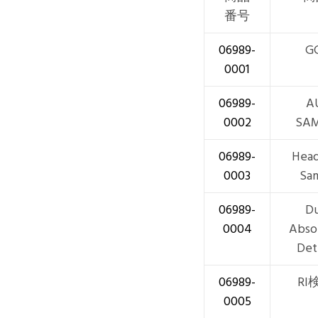
番号
06989-
G
0001
06989-
A
0002
SA
06989-
Hea
0003
Sa
06989-
Du
0004
Abso
Det
06989-
RI
0005