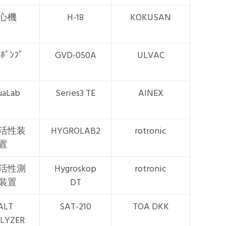
心機
H-18
KOKUSAN
ﾟﾝﾌﾟ
GVD-050A
ULVAC
uaLab
Series3 TE
AINEX
活性装
HYGROLAB2
rotronic
置
活性測
Hygroskop
rotronic
装置
DT
ALT
SAT-210
TOA DKK
LYZER