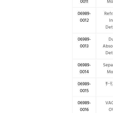
0011
Mo
06989-
Refr
0012
I
Det
06989-
Du
0013
Abso
Det
06989-
Sepa
0014
Mo
06989-
ｻｰﾓ
0015
06989-
VA
0016
O