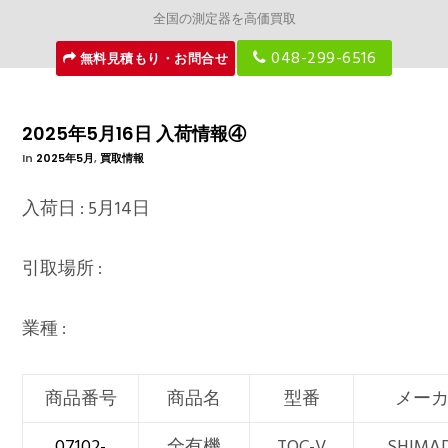
全国の測定器を高価買取
048-299-6516
無料見積もり・お問合せ
2025年5月16日 入荷情報④
In
2025年5月
,
買取情報
入荷日 : 5月14日
引取場所 :
業種 :
商品番号
商品名
型番
メー
07102-
全有機
TOC-V
SHIMA