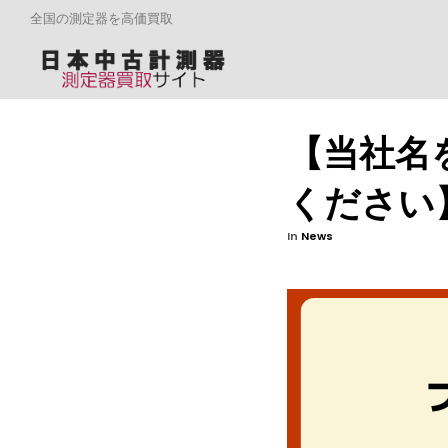
全国の測定器を高価買取
【当社名
ください
In
News